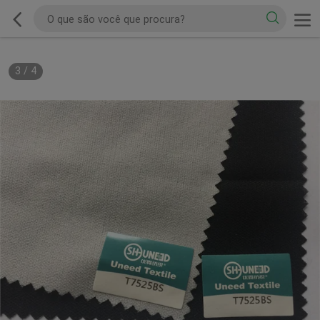
3
/
4