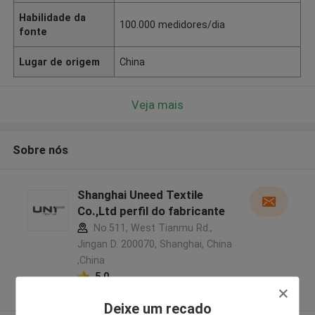
Habilidade da
100.000 medidores/dia
fonte
Lugar de origem
China
Veja mais
Sobre nós
Shanghai Uneed Textile
Co.,Ltd perfil do fabricante
No.511, West Tianmu Rd.,
Jingan D. 200070, Shanghai, China
,China
5.0
Fornecedor verificado
Deixe um recado