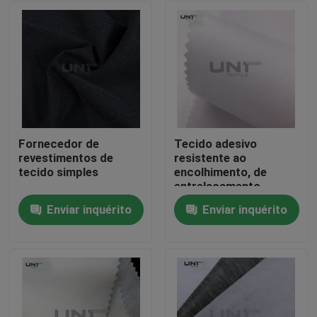
Fornecedor de
Tecido adesivo
revestimentos de
resistente ao
tecido simples
encolhimento, de
entrelaçamento
fusível de 112 cm
Enviar inquérito
Enviar inquérito
Para casa
Produtos
Sobre nós