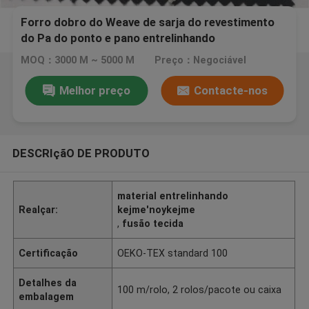
Forro dobro do Weave de sarja do revestimento
do Pa do ponto e pano entrelinhando
kejme'noykejme Eco - amigável
MOQ：3000 M ~ 5000 M
Preço：Negociável
Melhor preço
Contacte-nos
DESCRIçãO DE PRODUTO
material entrelinhando
Realçar:
kejme'noykejme
,
fusão tecida
Certificação
OEKO-TEX standard 100
Detalhes da
100 m/rolo, 2 rolos/pacote ou caixa
embalagem