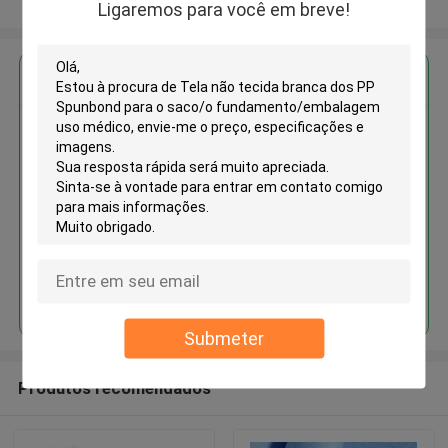
Veja mais
Ligaremos para você em breve!
Obter o melhor preço para
Tela não tecida branca dos PP
Spunbond para o saco/o
fundamento/embalagem uso
médico
Continue
Submeter
Produtos recomendados