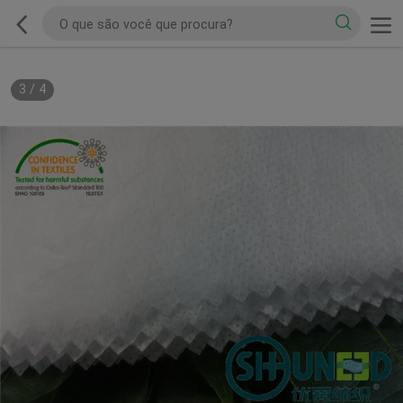
3
/
4