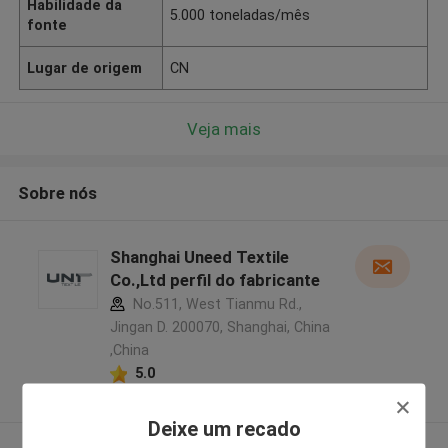
Habilidade da
5.000 toneladas/mês
fonte
Lugar de origem
CN
Veja mais
Sobre nós
Shanghai Uneed Textile
Co.,Ltd perfil do fabricante
No.511, West Tianmu Rd.,
Jingan D. 200070, Shanghai, China
,China
5.0
Fornecedor verificado
Deixe um recado