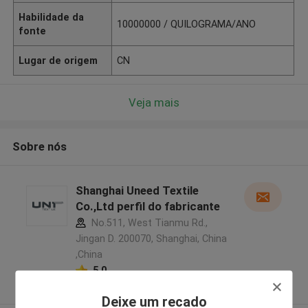
Habilidade da
10000000 / QUILOGRAMA/ANO
fonte
Lugar de origem
CN
Veja mais
Sobre nós
Shanghai Uneed Textile
Co.,Ltd perfil do fabricante
No.511, West Tianmu Rd.,
Jingan D. 200070, Shanghai, China
,China
5.0
Fornecedor verificado
Deixe um recado