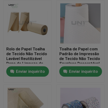
Rolo de Papel Toalha
Toalha de Papel com
de Tecido Não Tecido
Padrão de Impressão
Lavável Reutilizável
de Tecido Não Tecido
Pano de Limpeza de
Spunlace Descartável
Cozinha 130gsm
Multiuso para Cozinha
Enviar inquérito
Enviar inquérito
Para casa
Produtos
Sobre nós