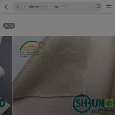
2
/
5