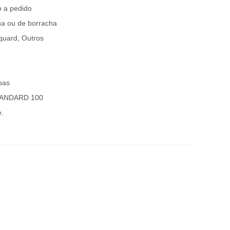
o a pedido
ha ou de borracha
quard, Outros
pas
TANDARD 100
e.