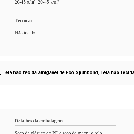
20-45 g/m², 20-45 g/m²
Técnica:
Não tecido
,
Tela não tecida amigável de Eco Spunbond
,
Tela não tecid
Detalhes da embalagem
Saco de plástico do PE e saco de nylon; o rolo