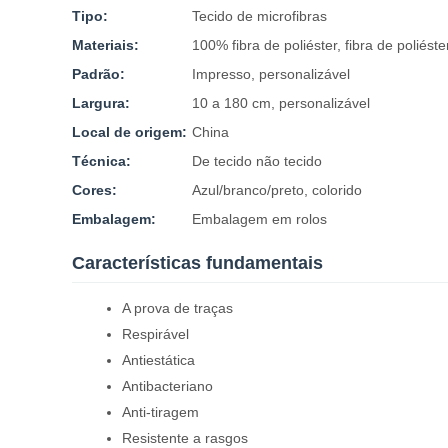
Tipo:
Tecido de microfibras
Materiais:
100% fibra de poliéster, fibra de poliéste
Padrão:
Impresso, personalizável
Largura:
10 a 180 cm, personalizável
Local de origem:
China
Técnica:
De tecido não tecido
Cores:
Azul/branco/preto, colorido
Embalagem:
Embalagem em rolos
Características fundamentais
A prova de traças
Respirável
Antiestática
Antibacteriano
Anti-tiragem
Resistente a rasgos