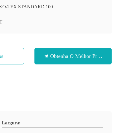
KO-TEX STANDARD 100
T
os
Obtenha O Melhor Preço
Largura: