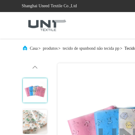
Shanghai Uneed Textile Co.,Ltd
Casa
>
produtos
>
tecido de spunbond não tecida pp
>
Tecido