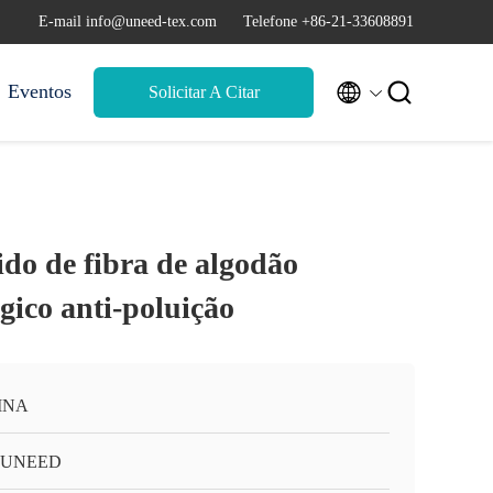
E-mail info@uneed-tex.com
Telefone +86-21-33608891


Eventos
Solicitar A Citar
ido de fibra de algodão
gico anti-poluição
INA
-UNEED