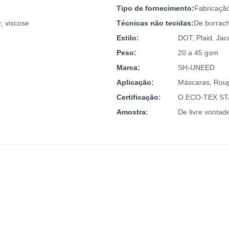
Tipo de fornecimento:
Fabricaçã
r, viscose
Técnicas não tecidas:
De borrac
Estilo:
DOT, Plaid, Jac
Peso:
20 a 45 gsm
Marca:
SH-UNEED
Aplicação:
Máscaras, Rou
Certificação:
O ECO-TEX S
Amostra:
De livre vontad