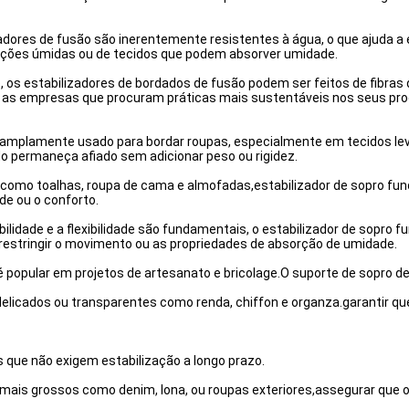
lizadores de fusão são inerentemente resistentes à água, o que ajuda 
ições úmidas ou de tecidos que podem absorver umidade.
o, os estabilizadores de bordados de fusão podem ser feitos de fibras 
a as empresas que procuram práticas mais sustentáveis nos seus pr
é amplamente usado para bordar roupas, especialmente em tecidos le
o permaneça afiado sem adicionar peso ou rigidez.
s como toalhas, roupa de cama e almofadas,estabilizador de sopro fun
de ou o conforto.
bilidade e a flexibilidade são fundamentais, o estabilizador de sopro f
estringir o movimento ou as propriedades de absorção de umidade.
popular em projetos de artesanato e bricolage.O suporte de sopro de
s delicados ou transparentes como renda, chiffon e organza.garantir 
s que não exigem estabilização a longo prazo.
mais grossos como denim, lona, ou roupas exteriores,assegurar que 