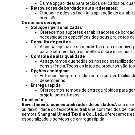
É uma opção ideal para tecidos delicados ou qua
Retrovisores de bordados auto-aderentes
:
O suporte adesivo facilita a aplicação do estabi
precisão.
Os nossos serviços
Soluções personalizadas
:
Oferecemos suportes estabilizadores de bordados 
necessidades específicas dos seus projectos de
Consulta de peritos
:
A nossa equipa de especialistas está disponível 
para o seu tecido ou conselhos sobre o melhor ti
Controle de alta qualidade
:
Asseguramos que todos os nossos estabilizadore
consistência.Todos os lotes de produtos são te
Opções ecológicas
:
Estamos comprometidos com a sustentabilidade e
desempenho.
Entrega rápida
:
Oferecemos tempos de entrega rápidos para gar
projeto sem atrasos.
Conclusão
Revestimento com estabilizador de bordados
A sua cons
ou flexibilidade do tecidoQuer trabalhe com tecidos delica
sempre.
Shanghai Uneed Textile Co., Ltd.
, oferecemos es
especializada e serviços de entrega rápida