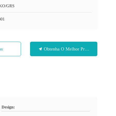
KO/GRS
801
os
Obtenha O Melhor Preço
Design: