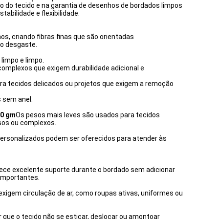
ão do tecido e na garantia de desenhos de bordados limpos
abilidade e flexibilidade.
s, criando fibras finas que são orientadas
ao desgaste.
limpo e limpo.
complexos que exigem durabilidade adicional e
para tecidos delicados ou projetos que exigem a remoção
s sem anel.
60 gm
Os pesos mais leves são usados para tecidos
sos ou complexos.
personalizados podem ser oferecidos para atender às
nece excelente suporte durante o bordado sem adicionar
 importantes.
 exigem circulação de ar, como roupas ativas, uniformes ou
r que o tecido não se esticar, deslocar ou amontoar