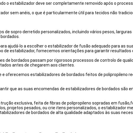
ndo o estabilizador deve ser completamente removido após o process
lizador sem anéis, o que é particularmente útil para tecidos não tradi
de sopro derretido personalizados, incluindo vários pesos, larguras e 
 bordados.
para ajudá-lo a escolher o estabilizador de fusão adequado para as s
po de estabilizador, fornecemos orientações para garantir resultados
s de bordados passam por rigorosos processos de controlo de qualid
stados antes de chegarem aos clientes.
 oferecemos estabilizadores de bordados feitos de polipropileno re
antir que as suas encomendas de estabilizadores de bordados são en
trução exclusiva, feita de fibras de polipropileno sopradas em fusã
dos, projetos pesados, ou crie itens personalizados, o estabilizador m
tabilizadores de bordados de alta qualidade adaptados às suas neces