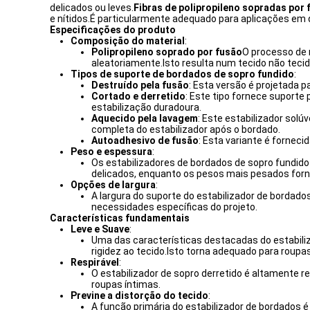
delicados ou leves.
Fibras de polipropileno sopradas por 
e nítidos.É particularmente adequado para aplicações em que
Especificações do produto
Composição do material
:
Polipropileno soprado por fusão
O processo de 
aleatoriamente.Isto resulta num tecido não tecid
Tipos de suporte de bordados de sopro fundido
:
Destruído pela fusão
: Esta versão é projetada 
Cortado e derretido
: Este tipo fornece suporte
estabilização duradoura.
Aquecido pela lavagem
: Este estabilizador sol
completa do estabilizador após o bordado.
Autoadhesivo de fusão
: Esta variante é fornec
Peso e espessura
:
Os estabilizadores de bordados de sopro fundido
delicados, enquanto os pesos mais pesados for
Opções de largura
:
A largura do suporte do estabilizador de bordado
necessidades específicas do projeto.
Características fundamentais
Leve e Suave
:
Uma das características destacadas do estabiliz
rigidez ao tecido.Isto torna adequado para roupa
Respirável
:
O estabilizador de sopro derretido é altamente r
roupas íntimas.
Previne a distorção do tecido
:
A função primária do estabilizador de bordados é