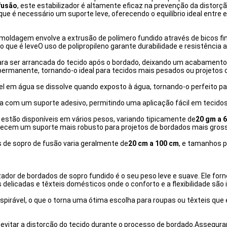
fusão
, este estabilizador é altamente eficaz na prevenção da distorç
 é necessário um suporte leve, oferecendo o equilíbrio ideal entre est
moldagem envolve a extrusão de polímero fundido através de bicos fino
o que é leveO uso de polipropileno garante durabilidade e resistência 
para ser arrancada do tecido após o bordado, deixando um acabamento 
 permanente, tornando-o ideal para tecidos mais pesados ou projetos 
úvel em água se dissolve quando exposto à água, tornando-o perfeito 
ida com um suporte adesivo, permitindo uma aplicação fácil em tecido
 estão disponíveis em vários pesos, variando tipicamente de
20 gm a 
necem um suporte mais robusto para projetos de bordados mais gros
s de sopro de fusão varia geralmente de
20 cm a 100 cm
, e tamanhos 
ador de bordados de sopro fundido é o seu peso leve e suave. Ele for
s delicadas e têxteis domésticos onde o conforto e a flexibilidade são
espirável, o que o torna uma ótima escolha para roupas ou têxteis que
 evitar a distorção do tecido durante o processo de bordado.Assegura