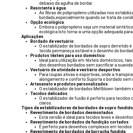
debaixo da agulha de bordar.
Resistente à água
:
As fibras de polipropileno utilizadas nos estabi
bordado,especialmente quando se trata de cond
Opção ecológica
:
Embora o polipropileno seja um material sintétic
ecológica.Isto torna-a uma opção adequada par
Aplicações
Bordado de vestuário
:
O estabilizador de bordados de sopro derretido 
tecido permaneça estável e o desenho do bordad
Produtos têxteis para uso doméstico
:
Ideal para utilização em têxteis domésticos, tai
dos desenhos bordados sem sacrificar a suavida
Vestuário de atividade e vestiário desportivo
:
Para roupas ativas e esportivas, onde a transpira
alongamento e conforto.Suporta o bordado sem r
Artesanato e produtos personalizados
:
O estabilizador de bordados Meltblown também é 
Tecidos delicados
:
O estabilizador de fusão é perfeito para tecido
claros.
Tipos de estabilizadores de bordados de sopro fundido
Revestimento de bordados desmontados
:
Esta versão é ideal para tecidos leves e desenho
Revestimento de bordados de fundição cortados
:
É perfeito para desenhos complexos em tecidos 
Revestimento de bordados de borracha fundida
: