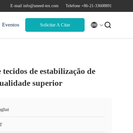
E-mail info@uneed-tex.com
Telefone +86-21-33608891


Eventos
Solicitar A Citar
 tecidos de estabilização de
ualidade superior
nghai
T