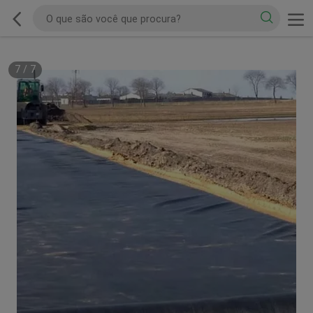
7
/
7