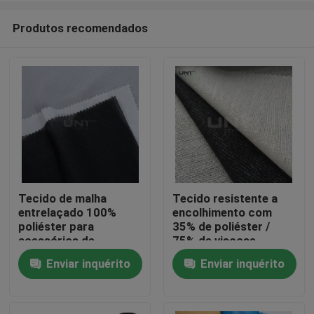
Produtos recomendados
Tecido de malha
Tecido resistente a
entrelaçado 100%
encolhimento com
Para casa
poliéster para
35% de poliéster /
acessórios de
75% de viscose
vestuário
Enviar inquérito
Enviar inquérito
Produtos
Sobre nós