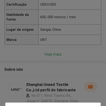
Certificação
OEKO.GRS
Habilidade da
600, 000 metros / mês
fonte
Lugar de origem
Xangai, China
Marca
UNT
Veja mais
Sobre nós
Shanghai Uneed Textile
Co.,Ltd perfil do fabricante
No.511, West Tianmu Rd.,
Jingan D. 200070, Shanghai, China