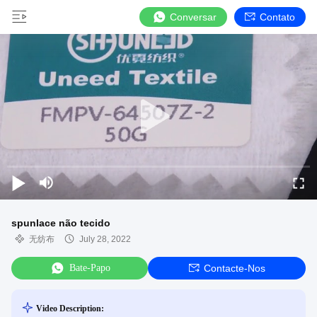
Conversar
Contato
spunlace não tecido
无纺布
July 28, 2022
Bate-Papo
Contacte-Nos
Video Description: