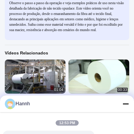
Observe o passo a passo da operação e veja exemplos práticos de uso nesta visão
detalhada da fabricação de não tecido spunlace. Este vídeo orienta você no
processo de produção, desde o emaranhamento da fibra até o tecido final,
destacando as principais aplicações em setores como médico, higiene e lenços
umedecidos. Saiba como esse material versátil é feito e por que foi escolhido por
sua maciez, resistência e absorção em cenários do mundo real.
Vídeos Relacionados
01:04
00:33
Mostra personalizada da oficina da
A madeira reduz a polpa a tela não
Hannh
tela de tecelagem não dos PP
tecida de Spunlaced
Spunbond Spunlace
无纺布
无纺布
July 05, 2023
July 28, 2022
12:53 PM